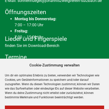
E-Mail:
sonnenhuegel@johanniszweigverein-sulzbach.de
Öffnungszeiten
Montag bis Donnerstag:
7:00 – 17:00 Uhr
Freitag:
7:00 – 15:00 Uhr
Lieder und Fingerspiele
finden Sie im Download-Bereich
Termine
10. August
-
28. August
AUG.
Cookie-Zustimmung verwalten
10
Sommerferien
Um dir ein optimales Erlebnis zu bieten, verwenden wir Technologien wie
31. August
-
1. September
AUG.
31
Cookies, um Geräteinformationen zu speichern und/oder darauf
Planungstage 2026
zuzugreifen. Wenn du diesen Technologien zustimmst, können wir Daten
wie das Surfverhalten oder eindeutige IDs auf dieser Website verarbeiten.
Ganztägig
DEZ.
Wenn du deine Zustimmung nicht erteilst oder zurückziehst, können
23
Wir schließen früher – Anfang der Weihnachtsferien
bestimmte Merkmale und Funktionen beeinträchtigt werden.
24. Dezember 2026
-
6. Januar 2027
DEZ.