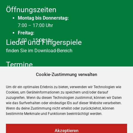
Öffnungszeiten
Montag bis Donnerstag:
7:00 – 17:00 Uhr
Freitag:
7:00 – 15:00 Uhr
Lieder und Fingerspiele
finden Sie im Download-Bereich
Termine
10. August
-
28. August
AUG.
Cookie-Zustimmung verwalten
10
Sommerferien
Um dir ein optimales Erlebnis zu bieten, verwenden wir Technologien wie
31. August
-
1. September
AUG.
31
Cookies, um Geräteinformationen zu speichern und/oder darauf
Planungstage 2026
zuzugreifen. Wenn du diesen Technologien zustimmst, können wir Daten
wie das Surfverhalten oder eindeutige IDs auf dieser Website verarbeiten.
Ganztägig
DEZ.
Wenn du deine Zustimmung nicht erteilst oder zurückziehst, können
23
Wir schließen früher – Anfang der Weihnachtsferien
bestimmte Merkmale und Funktionen beeinträchtigt werden.
24. Dezember 2026
-
6. Januar 2027
DEZ.
24
Weihnachtsferien
Akzeptieren