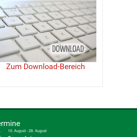
Zum Download-Bereich
ermine
10. August
-
28. August
.