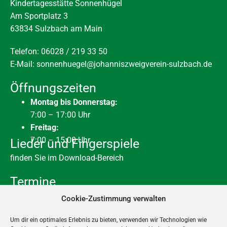
Kindertagesstätte Sonnenhügel
Am Sportplatz 3
63834 Sulzbach am Main
Telefon: 06028 / 219 33 50
E-Mail:
sonnenhuegel@johanniszweigverein-sulzbach.de
Öffnungszeiten
Montag bis Donnerstag:
7:00 – 17:00 Uhr
Freitag:
7:00 – 15:00 Uhr
Lieder und Fingerspiele
finden Sie im Download-Bereich
Termine
Ganztägig
AUG.
Cookie-Zustimmung verwalten
7
Housekeeping Tag
Um dir ein optimales Erlebnis zu bieten, verwenden wir Technologien wie
10. August
-
28. August
AUG.