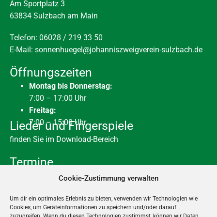
Am Sportplatz 3
63834 Sulzbach am Main
Telefon: 06028 / 219 33 50
E-Mail:
sonnenhuegel@johanniszweigverein-sulzbach.de
Öffnungszeiten
Montag bis Donnerstag:
7:00 – 17:00 Uhr
Freitag:
7:00 – 15:00 Uhr
Lieder und Fingerspiele
finden Sie im Download-Bereich
Termine
Ganztägig
AUG.
Cookie-Zustimmung verwalten
7
Housekeeping Tag
Um dir ein optimales Erlebnis zu bieten, verwenden wir Technologien wie
10. August
-
28. August
AUG.
10
Cookies, um Geräteinformationen zu speichern und/oder darauf
Sommerferien
zuzugreifen. Wenn du diesen Technologien zustimmst, können wir Daten