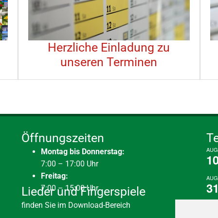
Herzliche Einladung zu
unseren Terminen
Öffnungszeiten
T
AUG
Montag bis Donnerstag:
1
7:00 – 17:00 Uhr
Freitag:
AUG
3
7:00 – 15:00 Uhr
Lieder und Fingerspiele
finden Sie im Download-Bereich
DEZ
2