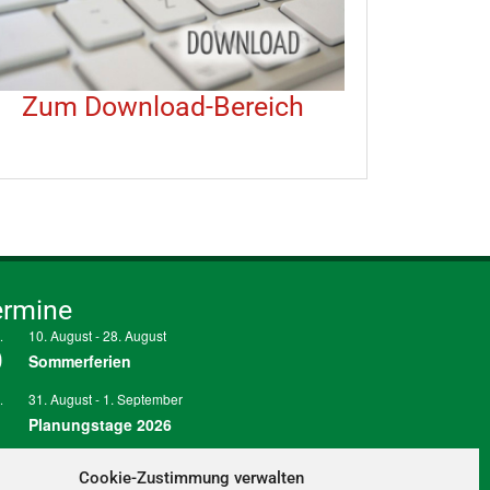
Zum Download-Bereich
ermine
10. August
-
28. August
.
0
Sommerferien
31. August
-
1. September
.
1
Planungstage 2026
Ganztägig
.
3
Cookie-Zustimmung verwalten
Wir schließen früher – Anfang der